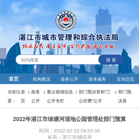
搜 索
首页
机构概况
政务公开
政务服务
互动交流
当前位
首
>
政务
>
重点领域信息
>
部门预决算和"三
>
部门预
置：
页
公开
公开专栏
公经费"公开
决算
2022年湛江市绿塘河湿地公园管理处部门预算
时间：2022-02-22 09:33:36
来源：湛江市城综局